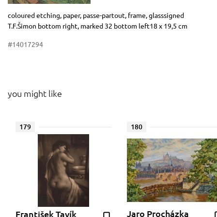
Dimensions
Short item description
coloured etching, paper, passe-partout, frame, glasssigned
T.F.Šimon bottom right, marked 32 bottom left18 x 19,5 cm
#14017294
you might like
179
180
Jaro Procházka
František Tavík