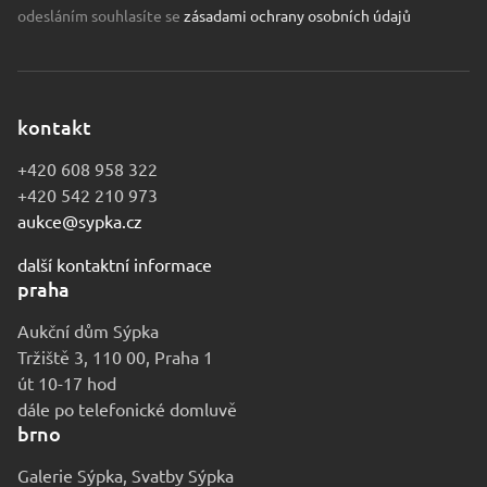
odesláním souhlasíte se
zásadami ochrany osobních údajů
kontakt
+420 608 958 322
+420 542 210 973
aukce@sypka.cz
další kontaktní informace
praha
Aukční dům Sýpka
Tržiště 3, 110 00, Praha 1
út 10-17 hod
dále po telefonické domluvě
brno
Galerie Sýpka, Svatby Sýpka