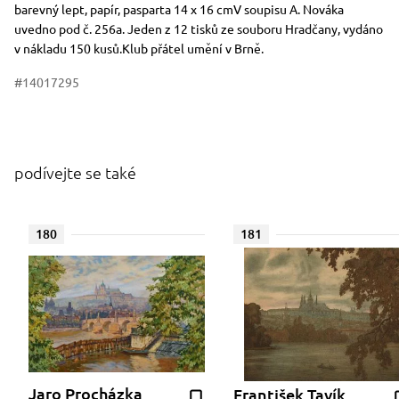
Rozměry
Stručný popis předmětu
barevný lept, papír, pasparta 14 x 16 cmV soupisu A. Nováka
uvedno pod č. 256a. Jeden z 12 tisků ze souboru Hradčany, vydáno
v nákladu 150 kusů.Klub přátel umění v Brně.
#14017295
podívejte se také
180
181
Jaro Procházka
František Tavík