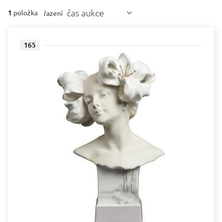
čas aukce
1
položka
řazení
165