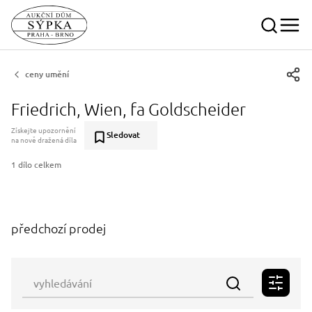
ceny umění
Friedrich, Wien, fa Goldscheider
Získejte upozornění
Sledovat
na nově dražená díla
1 dílo celkem
předchozí prodej