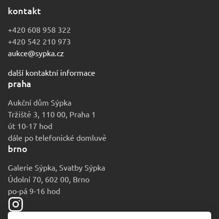
kontakt
+420 608 958 322
+420 542 210 973
aukce@sypka.cz
další kontaktní informace
praha
Aukční dům Sýpka
Tržiště 3, 110 00, Praha 1
út 10-17 hod
dále po telefonické domluvě
brno
Galerie Sýpka, Svatby Sýpka
Údolní 70, 602 00, Brno
po-pá 9-16 hod