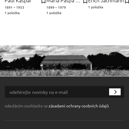
Paul Kaspar
Maria Paspa Karel
Erich Jachmann
1 položka
1891 – 1953
1899 – 1979
1 položka
1 položka
odesláním souhlasíte se
zásadami ochrany osobních údajů