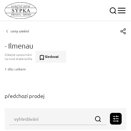
ceny umění
- Ilmenau
Získejte upozornění
Sledovat
na nově dražená díla
1 dílo celkem
předchozí prodej