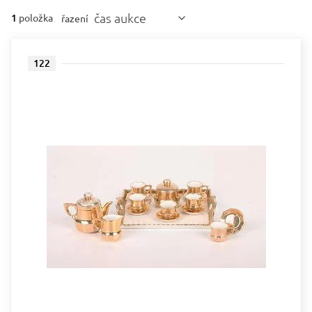
čas aukce
1
položka
řazení
122