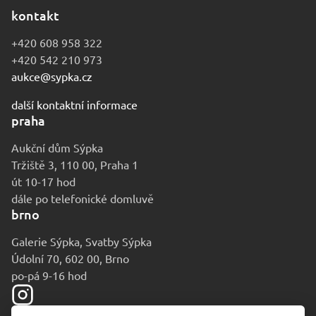
kontakt
+420 608 958 322
+420 542 210 973
aukce@sypka.cz
další kontaktní informace
praha
Aukční dům Sýpka
Tržiště 3, 110 00, Praha 1
út 10-17 hod
dále po telefonické domluvě
brno
Galerie Sýpka, Svatby Sýpka
Údolní 70, 602 00, Brno
po-pá 9-16 hod