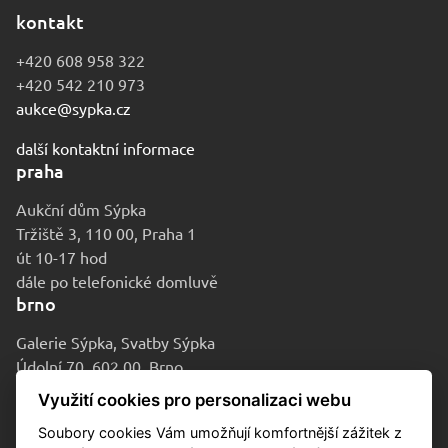
kontakt
+420 608 958 322
+420 542 210 973
aukce@sypka.cz
další kontaktní informace
praha
Aukční dům Sýpka
Tržiště 3, 110 00, Praha 1
út 10-17 hod
dále po telefonické domluvě
brno
Galerie Sýpka, Svatby Sýpka
Údolní 70, 602 00, Brno
po-pá 9-16 hod
Využití cookies pro personalizaci webu
Soubory cookies Vám umožňují komfortnější zážitek z