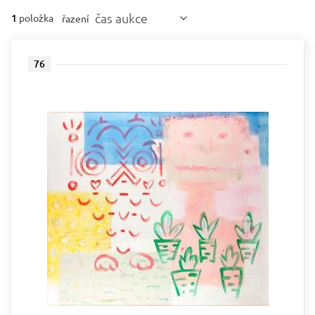
čas aukce
1
položka
řazení
76