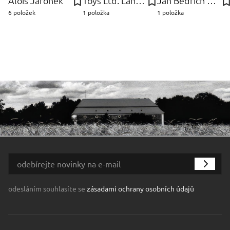
Alois Jaroněk
Toys Ltd. Lanard
Jan Bedřich Plaček
6 položek
1 položka
1 položka
odesláním souhlasíte se
zásadami ochrany osobních údajů