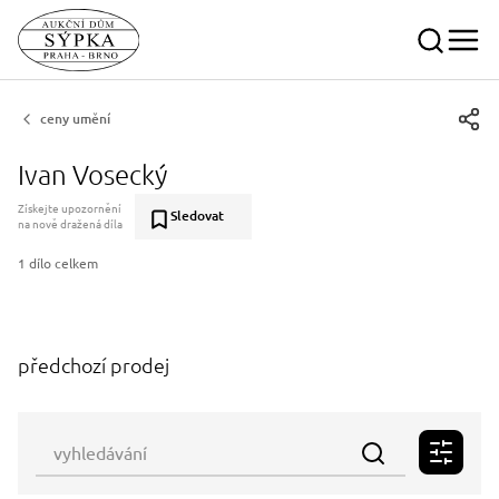
ceny umění
Ivan Vosecký
Získejte upozornění
Sledovat
na nově dražená díla
1 dílo celkem
předchozí prodej