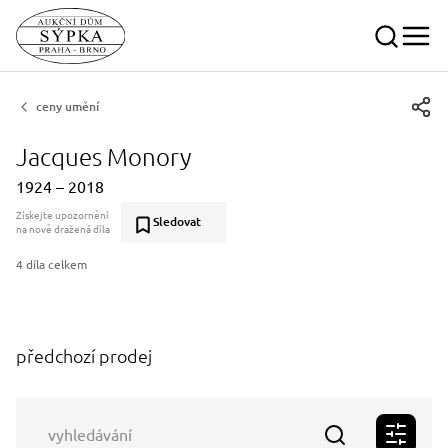
ceny umění
Jacques Monory
1924 – 2018
Získejte upozornění
Sledovat
na nově dražená díla
4 díla celkem
předchozí prodej