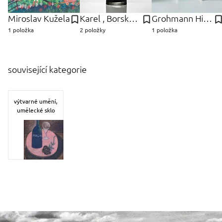
Miroslav Kužela
Karel , Borské sklo, Nový Bor Wűnsch
Grohmann Hieromymus
1 položka
2 položky
1 položka
související kategorie
výtvarné umění,
umělecké sklo