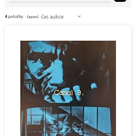
čas aukce
4
položky
řazení