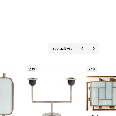
zobrazit vše
239
240