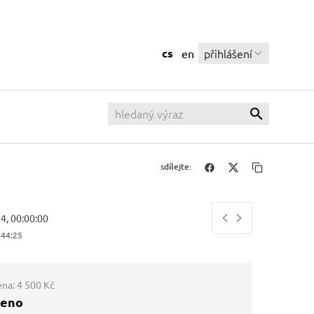
cs
přihlášení
en
sdílejte:
14, 00:00:00
:44:26
ena:
4 500 Kč
ženo