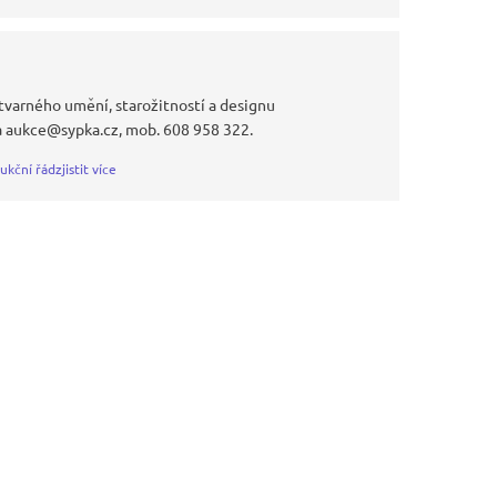
tvarného umění, starožitností a designu
a aukce@sypka.cz, mob. 608 958 322.
ukční řád
zjistit více