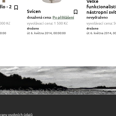
Velké
lo - 2
funkcionalist
Svícen
nástropní sví
dosažená cena:
Po přihlášení
nevydraženo
000 Kč
vyvolávací cena:
1 500 Kč
vyvolávací cena:
5
draženo
draženo
00:00
út 6. května 2014, 00:00:00
út 6. května 2014, 0
rany osobních údajů