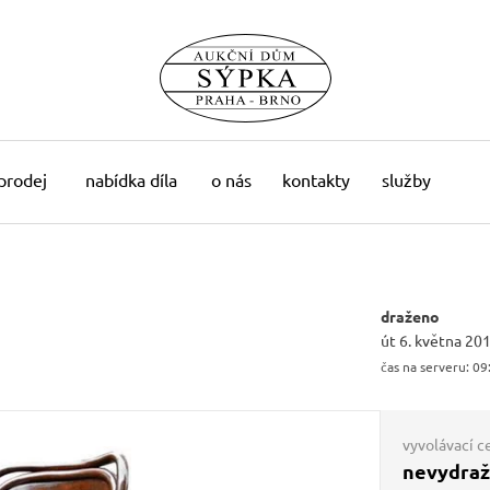
 prodej
nabídka díla
o nás
kontakty
služby
draženo
út 6. května 20
čas na serveru:
09
vyvolávací c
nevydra