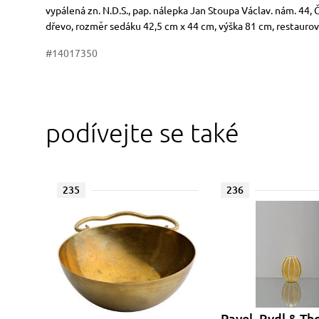
Rozměry
Stručný popis předmětu
vypálená zn. N.D.S., pap. nálepka Jan Stoupa Václav. nám. 44, 
dřevo, rozměr sedáku 42,5 cm x 44 cm, výška 81 cm, restauro
#14017350
podívejte se také
235
236
Pavel, Rydl & Th