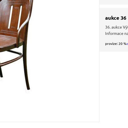
aukce 36
36. aukce Vý
Informace n
provize: 20 %
a