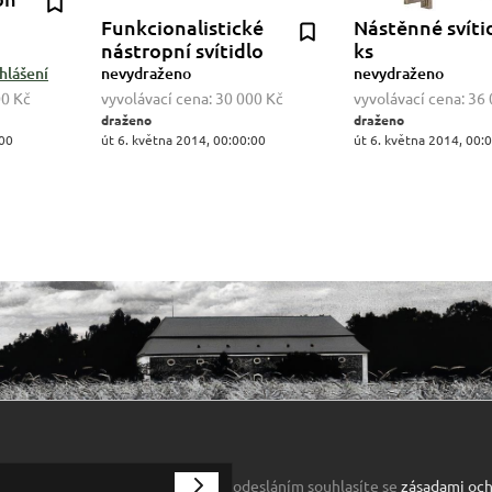
Funkcionalistické
Nástěnné svítid
nástropní svítidlo
ks
hlášení
nevydraženo
nevydraženo
00 Kč
vyvolávací cena:
30 000 Kč
vyvolávací cena:
36 
draženo
draženo
:00
út 6. května 2014, 00:00:00
út 6. května 2014, 00:
odesláním souhlasíte se
zásadami och