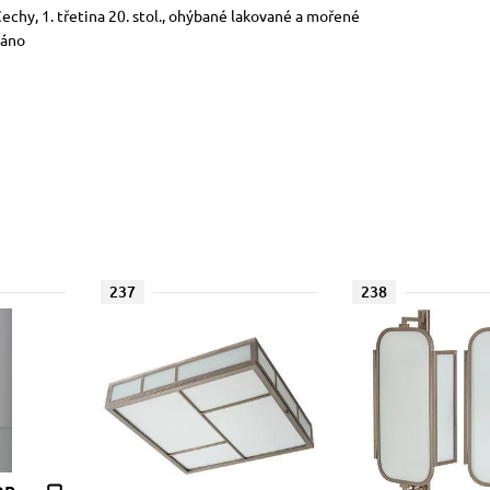
Čechy, 1. třetina 20. stol., ohýbané lakované a mořené
váno
237
238
on