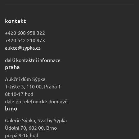
kontakt
+420 608 958 322
+420 542 210 973
aukce@sypka.cz
další kontaktní informace
praha
Aukční dům Sýpka
Tržiště 3, 110 00, Praha 1
út 10-17 hod
dále po telefonické domluvě
brno
Galerie Sýpka, Svatby Sýpka
Údolní 70, 602 00, Brno
po-pá 9-16 hod