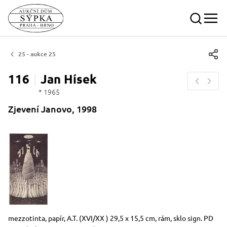
25 - aukce 25
116
Jan
Hísek
* 1965
Zjevení Janovo, 1998
Rozměry
Stručný popis předmětu
mezzotinta, papír, A.T. (XVI/XX ) 29,5 x 15,5 cm, rám, sklo sign. PD