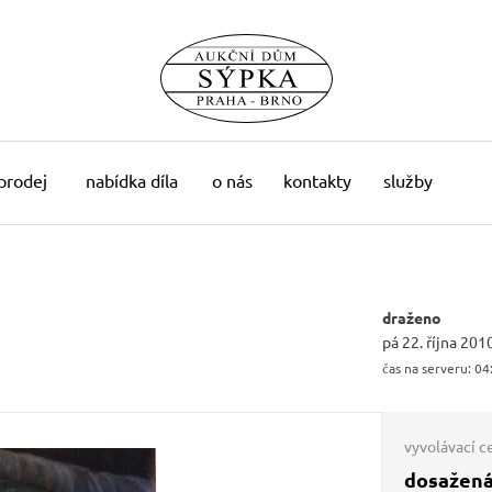
 prodej
nabídka díla
o nás
kontakty
služby
draženo
pá 22. října 201
čas na serveru:
04
vyvolávací c
dosažená