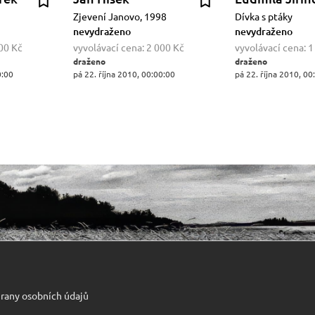
Zjevení Janovo, 1998
Dívka s ptáky
nevydraženo
nevydraženo
00 Kč
vyvolávací cena:
2 000 Kč
vyvolávací cena:
1
draženo
draženo
0:00
pá 22. října 2010, 00:00:00
pá 22. října 2010, 00
rany osobních údajů