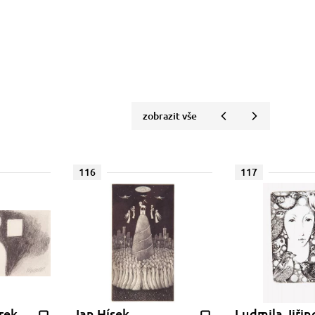
zobrazit vše
116
117
rek
Jan Hísek
Ludmila Jiřin