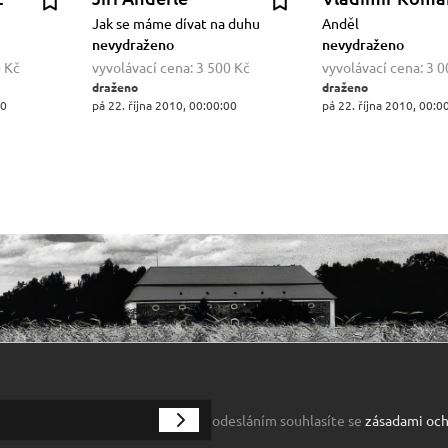
Jak se máme dívat na duhu
Anděl
nevydraženo
nevydraženo
 Kč
vyvolávací cena:
3 500 Kč
vyvolávací cena:
3 0
draženo
draženo
00
pá 22. října 2010, 00:00:00
pá 22. října 2010, 00:0
odesláním souhlasíte se
zásadami och