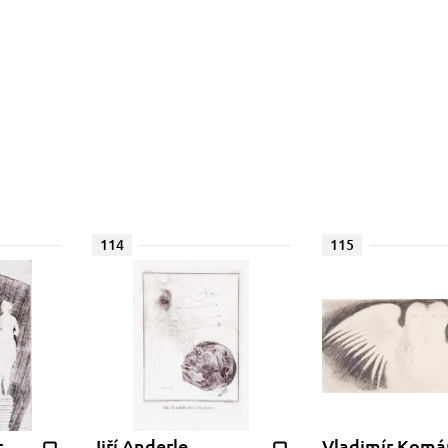
114
115
t
Jiří Anderle
Vladimír Komá