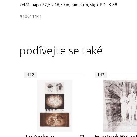
Rozměry
Stručný popis předmětu
koláž, papír 22,5 x 16,5 cm, rám, sklo, sign. PD JK 88
#10011441
podívejte se také
112
113
Jiří Anderle
František Buran