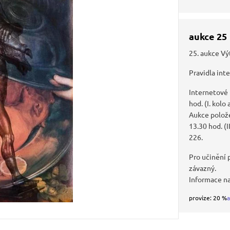
aukce 25
25. aukce Vý
Pravidla int
Internetové
hod. (I. kolo
Aukce polože
13.30 hod. (I
226.
Pro učinění p
závazný.
Informace n
provize: 20 %
a