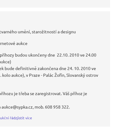
tvarného umění, starožitností a designu
ernetové aukce
 příhozy budou ukončeny dne 22.10. 2010 ve 24.00
 aukce)
k bude definitivně zakončena dne 24. 10. 2010 ve
I. kolo aukce), v Praze - Palác Žofín, Slovanský ostrov
říhozu je třeba se zaregistrovat. Váš příhoz je
a aukce@sypka.cz, mob. 608 958 322.
ukční řád
zjistit více