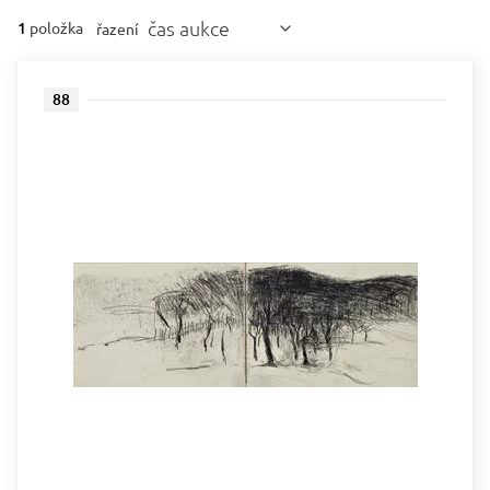
čas aukce
1
položka
řazení
88