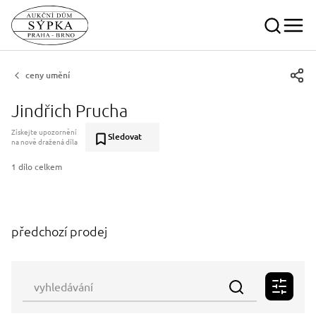
ceny umění
Jindřich Prucha
Získejte upozornění
Sledovat
na nově dražená díla
1 dílo celkem
předchozí prodej