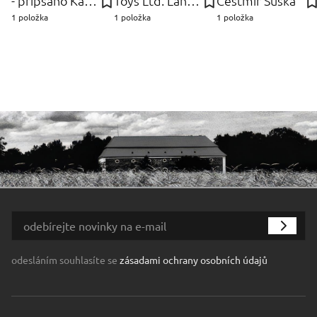
- připsáno Kauffmann
Toys Ltd. Lanard
Čestmír Suška
1 položka
1 položka
1 položka
odesláním souhlasíte se
zásadami ochrany osobních údajů