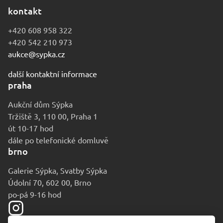
kontakt
+420 608 958 322
+420 542 210 973
aukce@sypka.cz
další kontaktní informace
praha
Aukční dům Sýpka
Tržiště 3, 110 00, Praha 1
út 10-17 hod
dále po telefonické domluvě
brno
Galerie Sýpka, Svatby Sýpka
Údolní 70, 602 00, Brno
po-pá 9-16 hod