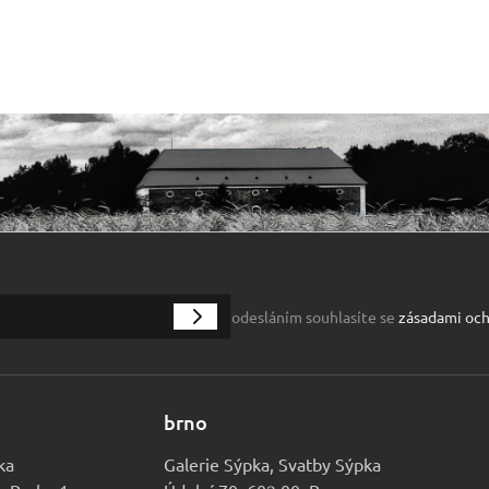
odesláním souhlasíte se
zásadami och
brno
ka
Galerie Sýpka, Svatby Sýpka