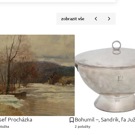
zobrazit vše
sef Procházka
Bohumil –, Sandrik, fa Juž
oložka
2 položky