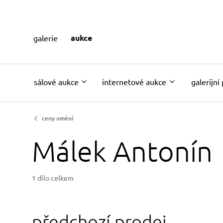
aukce
galerie
sálové aukce
internetové aukce
galerijní
ceny umění
Málek Antonín
1 dílo celkem
předchozí prodej