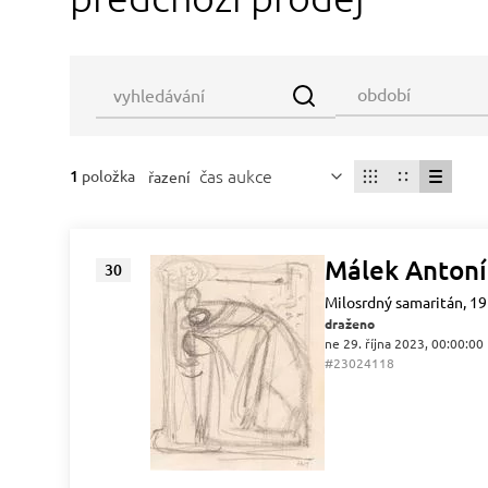
čas aukce
1
položka
řazení
Málek Anton
30
Milosrdný samaritán, 1
draženo
ne 29. října 2023, 00:00:00
#23024118