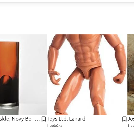
Karel , Borské sklo, Nový Bor Wűnsch
Toys Ltd. Lanard
Jo
1 položka
1 p