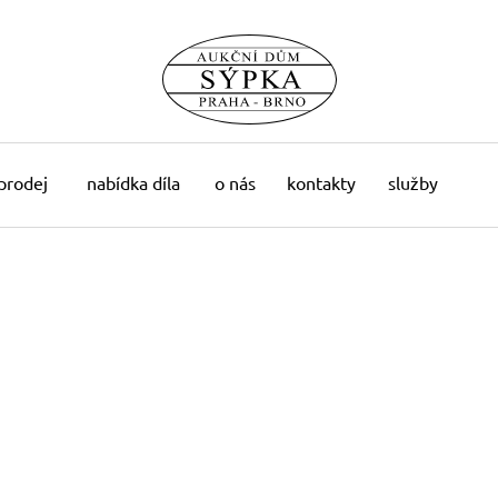
 prodej
nabídka díla
o nás
kontakty
služby