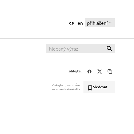
cs
přihlášení
en
sdílejte:
Získejte upozornění
Sledovat
na nově dražená díla