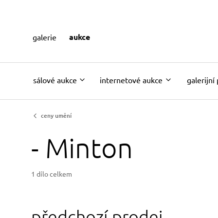
aukce
galerie
sálové aukce
internetové aukce
galerijní
ceny umění
- Minton
1 dílo celkem
předchozí prodej