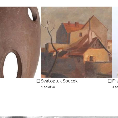
Svatopluk Souček
1 položka
3 p