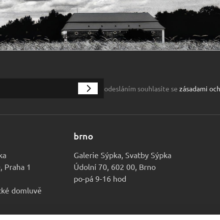
odesláním souhlasíte se
zásadami och
brno
ka
Galerie Sýpka, Svatby Sýpka
0, Praha 1
Údolní 70, 602 00, Brno
po-pá 9-16 hod
ické domluvě