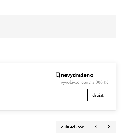
nevydraženo
vyvolávací cena:
3 000 Kč
dražit
zobrazit vše