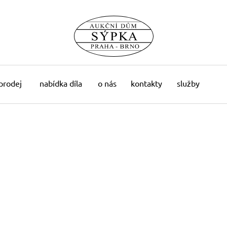
 prodej
nabídka díla
o nás
kontakty
služby