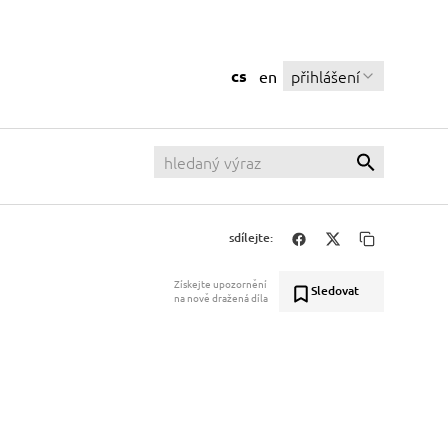
cs
přihlášení
en
sdílejte:
Získejte upozornění
Sledovat
na nově dražená díla