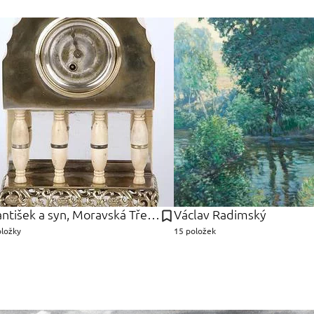
František a syn, Moravská Třebová Bibus
Václav Radimský
oložky
15 položek