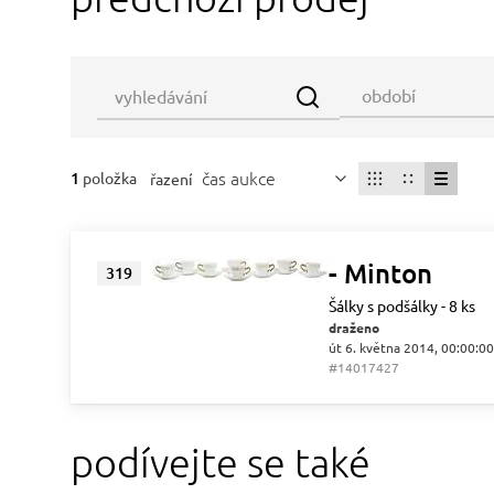
čas aukce
1
položka
řazení
- Minton
319
Šálky s podšálky - 8 ks
draženo
út 6. května 2014, 00:00:00
#14017427
podívejte se také