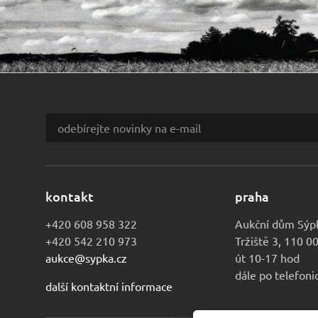
kontakt
praha
+420 608 958 322
Aukční dům Sýp
+420 542 210 973
Tržiště 3, 110 0
aukce@sypka.cz
út 10-17 hod
dále po telefon
další kontaktní informace