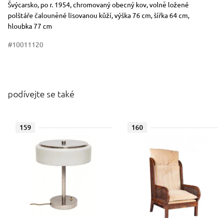
Rozměry
Stručný popis předmětu
Švýcarsko, po r. 1954, chromovaný obecný kov, volně ložené
polštáře čalouněné lisovanou kůží, výška 76 cm, šířka 64 cm,
hloubka 77 cm
#10011120
podívejte se také
159
160