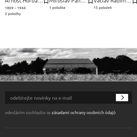
Arnošt Hofbauer
Miroslav Pangrác
Václav Radimský
1 položka
15 položek
1869 – 1944
2 položky
odesláním souhlasíte se
zásadami ochrany osobních údajů