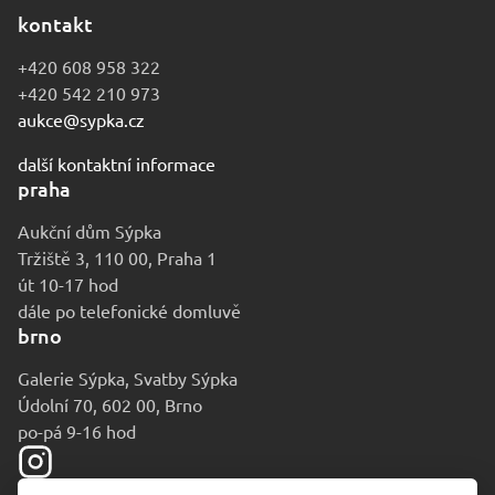
kontakt
+420 608 958 322
+420 542 210 973
aukce@sypka.cz
další kontaktní informace
praha
Aukční dům Sýpka
Tržiště 3, 110 00, Praha 1
út 10-17 hod
dále po telefonické domluvě
brno
Galerie Sýpka, Svatby Sýpka
Údolní 70, 602 00, Brno
po-pá 9-16 hod