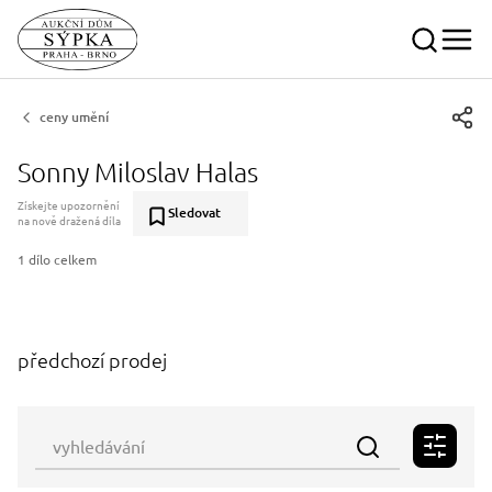
ceny umění
Sonny Miloslav Halas
Získejte upozornění
Sledovat
na nově dražená díla
1 dílo celkem
předchozí prodej