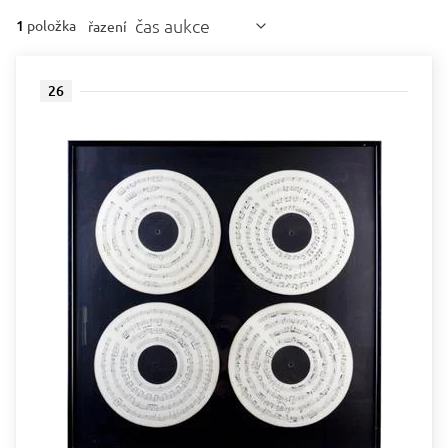
čas aukce
1
položka
řazení
26