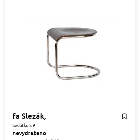
fa Slezák,
Sedátko S 9
nevydraženo