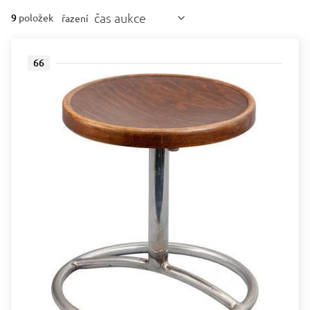
čas aukce
9
položek
řazení
66