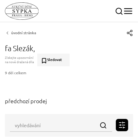
úvodní stránka
fa Slezák,
Získejte upozornění
Sledovat
na nově dražená díla
9 děl celkem
předchozí prodej