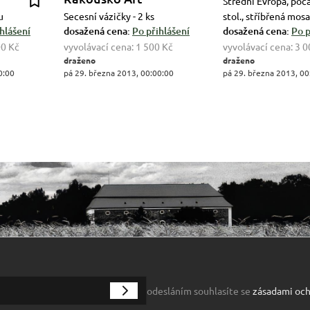
Střední Evropa, poč
u
Secesní vázičky - 2 ks
stol., stříbřená mos
hlášení
dosažená cena:
Po přihlášení
dosažená cena:
Po p
00 Kč
vyvolávací cena:
1 500 Kč
vyvolávací cena:
3 0
draženo
draženo
0:00
pá 29. března 2013, 00:00:00
pá 29. března 2013, 00
odesláním souhlasíte se
zásadami och