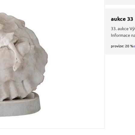
aukce 33
33. aukce Vý
Informace n
provize: 20 %
a