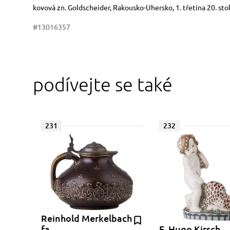
Rozměry
Stručný popis předmětu
kovová zn. Goldscheider, Rakousko-Uhersko, 1. třetina 20. stol
#13016357
podívejte se také
231
232
Reinhold Merkelbach
fa
F. Hugo Kirsch