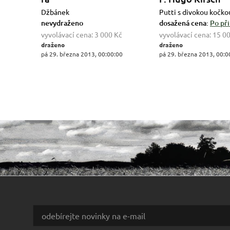
Džbánek
Putti s divokou kočko
nevydraženo
dosažená cena:
Po při
vyvolávací cena:
3 000 Kč
vyvolávací cena:
15 0
draženo
draženo
pá 29. března 2013, 00:00:00
pá 29. března 2013, 00:0