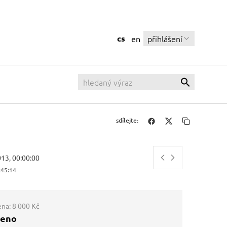
cs
přihlášení
en
sdílejte:
013, 00:00:00
:45:15
ena:
8 000 Kč
ženo