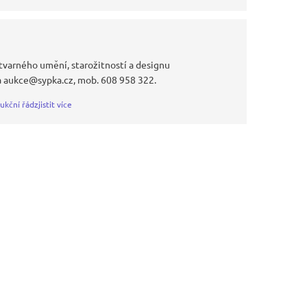
tvarného umění, starožitností a designu
a aukce@sypka.cz, mob. 608 958 322.
ukční řád
zjistit více