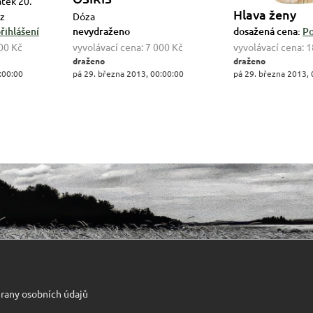
átek 20.
Hlava ženy
az
Dóza
řihlášení
nevydraženo
dosažená cena:
Po
00 Kč
vyvolávací cena:
7 000 Kč
vyvolávací cena:
1
draženo
draženo
:00:00
pá 29. března 2013, 00:00:00
pá 29. března 2013, 
rany osobních údajů