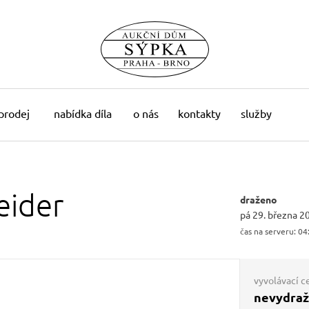
 prodej
nabídka díla
o nás
kontakty
služby
eider
draženo
pá 29. března 2
čas na serveru:
04
vyvolávací c
nevydra