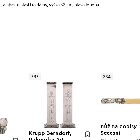
., alabastr, plastika dámy, výška 32 cm, hlava lepena
233
234
nůž na dopisy
Secesní
Krupp Berndorf,
Rakousko Art