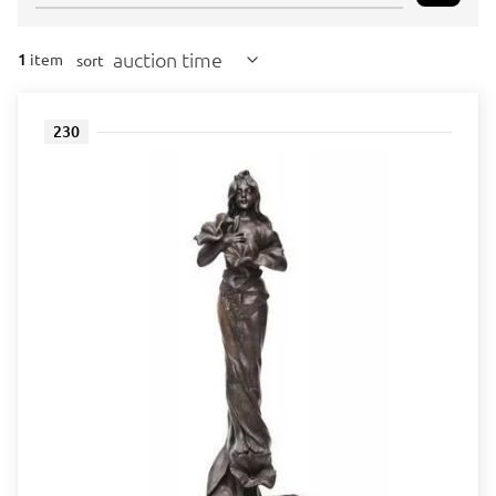
auction time
1
item
sort
230