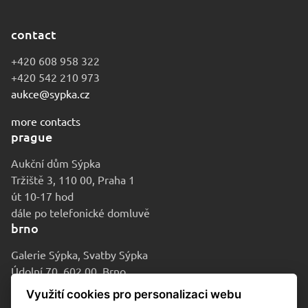
contact
+420 608 958 322
+420 542 210 973
aukce@sypka.cz
more contacts
prague
Aukční dům Sýpka
Tržiště 3, 110 00, Praha 1
út 10-17 hod
dále po telefonické domluvě
brno
Galerie Sýpka, Svatby Sýpka
Údolní 70, 602 00, Brno
po-pá 9-16 hod
Využití cookies pro personalizaci webu