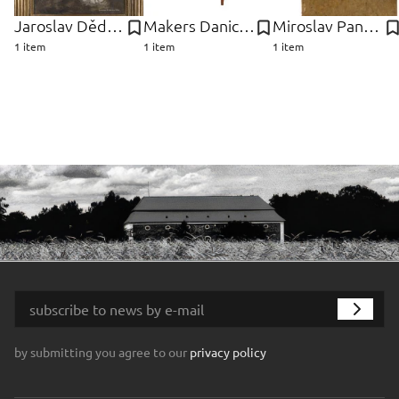
Jaroslav Dědina
Makers Danich Control, Dánsko Furniture
Miroslav Pangrác
1 item
1 item
1 item
by submitting you agree to our
privacy policy