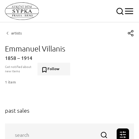
artists
Emmanuel Villanis
1858 – 1914
Get notified about
Follow
new items
1 item
past sales