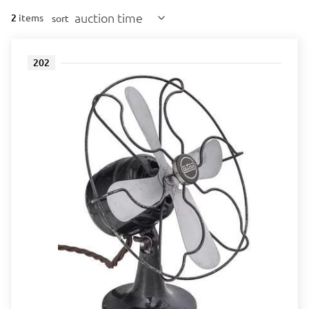
auction time
2
items
sort
202