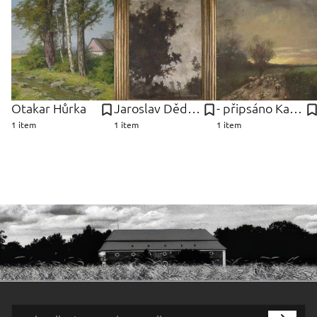
Otakar Hůrka
Jaroslav Dědina
- připsáno Kauffmann
1 item
1 item
1 item