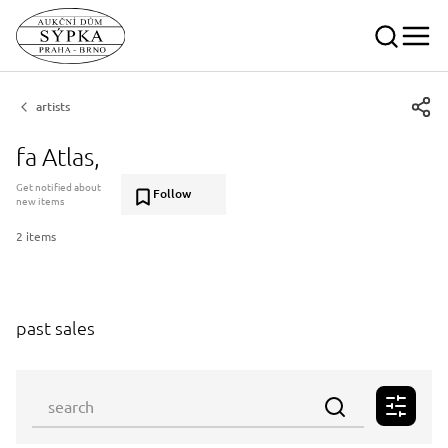
artists
fa Atlas,
Get notified about
Follow
new items
2 items
past sales