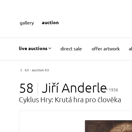
auction
gallery
live auctions
direct sale
offer artwork
a
63 - auction 63
58
Jiří
Anderle
* 1936
Cyklus Hry: Krutá hra pro člověka