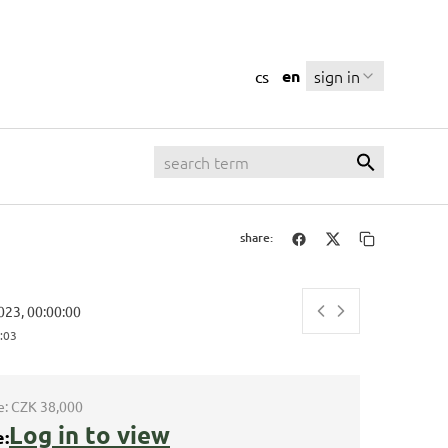
en
sign in
cs
share:
023, 00:00:00
:03
e:
CZK 38,000
Log in to view
e: