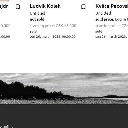
ajdr
Ludvík Kolek
Květa Pacovs
Untitled
Untitled
not sold
sold price:
Log in 
60,000
starting price:
CZK 18,000
starting price:
CZK
sold
sold
0:00:00
sun 26. march 2023, 00:00:00
sun 26. march 2023,
y policy