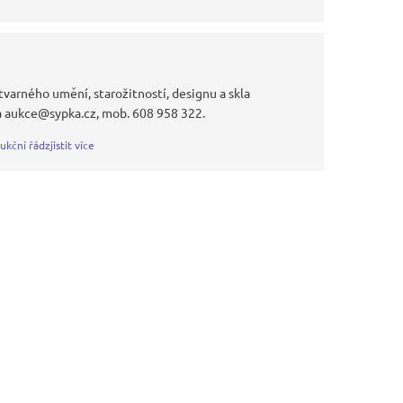
tvarného umění, starožitností, designu a skla
a aukce@sypka.cz, mob. 608 958 322.
ukční řád
zjistit více