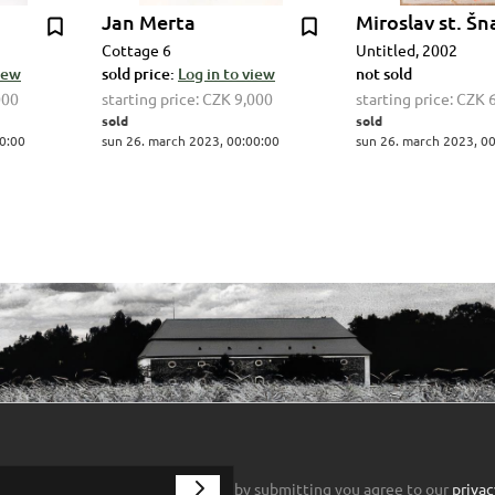
Jan Merta
Miroslav st. Šn
Cottage 6
Untitled, 2002
view
sold price:
Log in to view
not sold
000
starting price:
CZK 9,000
starting price:
CZK 
sold
sold
0:00
sun 26. march 2023, 00:00:00
sun 26. march 2023, 0
by submitting you agree to our
privac