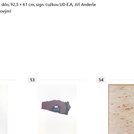
sklo, 92,5 × 61 cm, sign. tužkou UD E.A, Jiří Anderle
kovým!
53
54