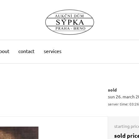
bout
contact
services
sold
sun 26. march 2
server time:
03:26
starting pric
sold pric