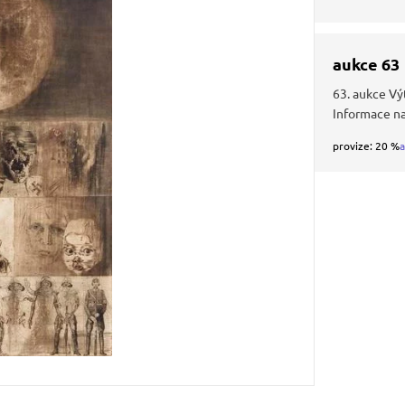
aukce 63
63. aukce Vý
Informace n
provize: 20 %
a