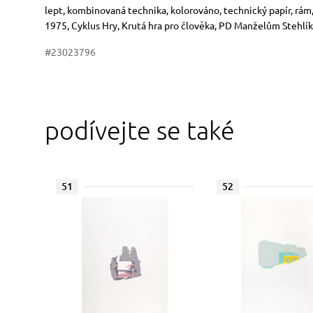
Rozměry
Stručný popis předmětu
lept, kombinovaná technika, kolorováno, technický papír, rám, 
1975, Cyklus Hry, Krutá hra pro člověka, PD Manželům Stehlí
#23023796
podívejte se také
51
52