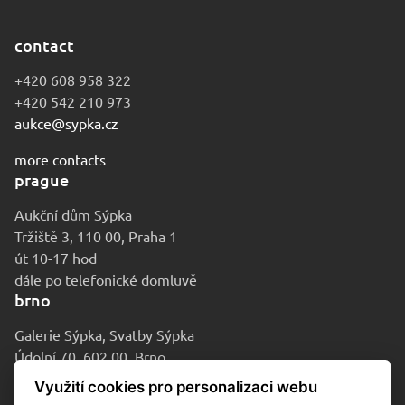
contact
+420 608 958 322
+420 542 210 973
aukce@sypka.cz
more contacts
prague
Aukční dům Sýpka
Tržiště 3, 110 00, Praha 1
út 10-17 hod
dále po telefonické domluvě
brno
Galerie Sýpka, Svatby Sýpka
Údolní 70, 602 00, Brno
po-pá 9-16 hod
Využití cookies pro personalizaci webu