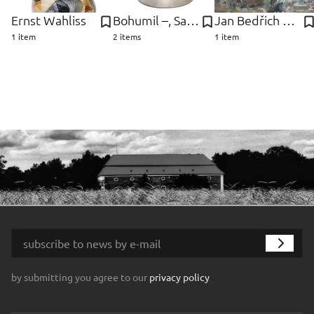
Ernst Wahliss
Bohumil –, Sandrik, fa Južnič
Jan Bedřich Plaček
1 item
2 items
1 item
by submitting you agree to our
privacy policy