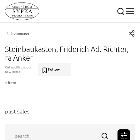
homepage
Steinbaukasten, Friderich Ad. Richter,
fa Anker
Get notified about
Follow
new items
1 item
past sales