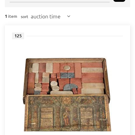
auction time
1
item
sort
125