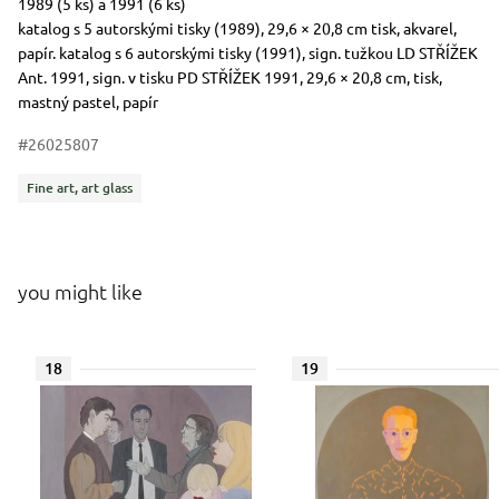
Description of the period of creation in words
1989 (5 ks) a 1991 (6 ks)
Dimensions
Short item description
katalog s 5 autorskými tisky (1989), 29,6 × 20,8 cm tisk, akvarel,
papír. katalog s 6 autorskými tisky (1991), sign. tužkou LD STŘÍŽEK
Ant. 1991, sign. v tisku PD STŘÍŽEK 1991, 29,6 × 20,8 cm, tisk,
mastný pastel, papír
#26025807
Categories
Fine art, art glass
you might like
18
19