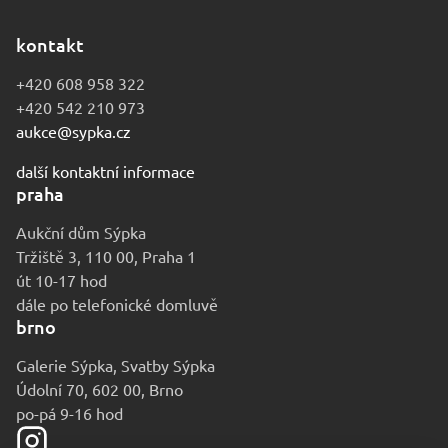
kontakt
+420 608 958 322
+420 542 210 973
aukce@sypka.cz
další kontaktní informace
praha
Aukční dům Sýpka
Tržiště 3, 110 00, Praha 1
út 10-17 hod
dále po telefonické domluvě
brno
Galerie Sýpka, Svatby Sýpka
Údolní 70, 602 00, Brno
po-pá 9-16 hod