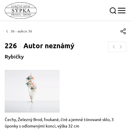
36 - aukce 36
226
Autor
neznámý
Rybičky
Rozměry
Stručný popis předmětu
Čechy, Železný Brod, foukané, čiré a jemně tónované sklo, 3
úponky s odlomenými konci, výška 32 cm