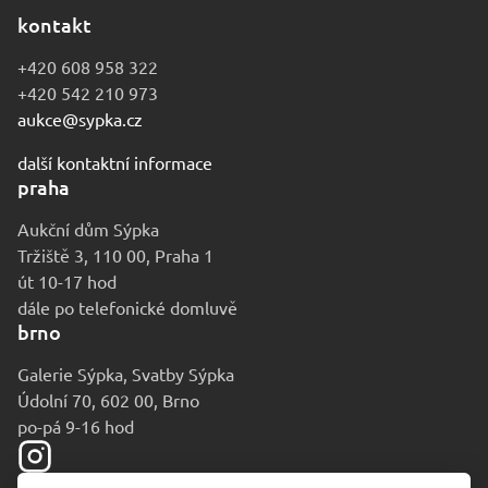
kontakt
+420 608 958 322
+420 542 210 973
aukce@sypka.cz
další kontaktní informace
praha
Aukční dům Sýpka
Tržiště 3, 110 00, Praha 1
út 10-17 hod
dále po telefonické domluvě
brno
Galerie Sýpka, Svatby Sýpka
Údolní 70, 602 00, Brno
po-pá 9-16 hod