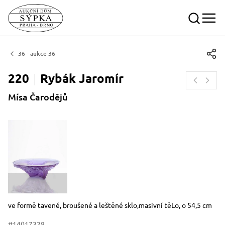
36 - aukce 36
220
Rybák
Jaromír
Mísa Čarodějů
Rozměry
Stručný popis předmětu
ve formě tavené, broušené a leštěné sklo,masivní těLo, o 54,5 cm
#14017328