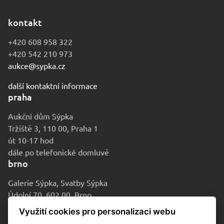
kontakt
+420 608 958 322
+420 542 210 973
aukce@sypka.cz
další kontaktní informace
praha
Aukční dům Sýpka
Tržiště 3, 110 00, Praha 1
út 10-17 hod
dále po telefonické domluvě
brno
Galerie Sýpka, Svatby Sýpka
Údolní 70, 602 00, Brno
po-pá 9-16 hod
Využití cookies pro personalizaci webu