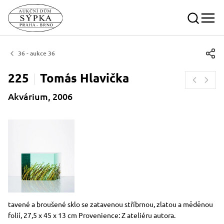
36 - aukce 36
225
Tomás
Hlavička
Akvárium, 2006
Rozměry
Stručný popis předmětu
tavené a broušené sklo se zatavenou stříbrnou, zlatou a měděnou
folií, 27,5 x 45 x 13 cm Provenience: Z ateliéru autora.