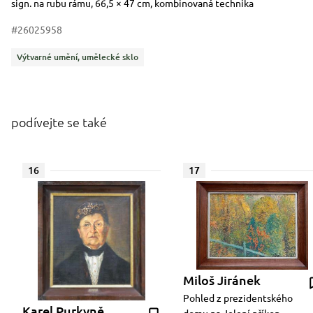
Rozměry
Stručný popis předmětu
sign. na rubu rámu, 66,5 × 47 cm, kombinovaná technika
#26025958
Kategorie
Výtvarné umění, umělecké sklo
podívejte se také
16
17
Miloš Jiránek
Pohled z prezidentského
Karel Purkyně