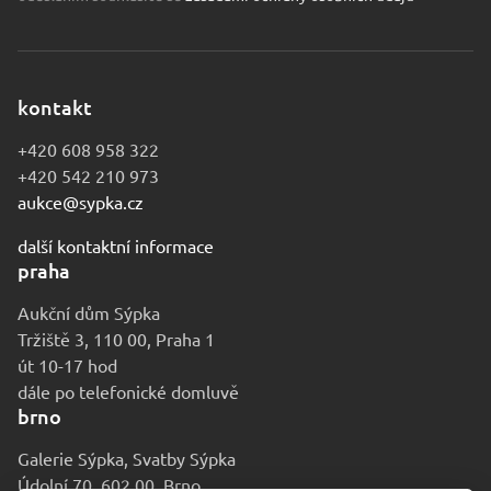
kontakt
+420 608 958 322
+420 542 210 973
aukce@sypka.cz
další kontaktní informace
praha
Aukční dům Sýpka
Tržiště 3, 110 00, Praha 1
út 10-17 hod
dále po telefonické domluvě
brno
Galerie Sýpka, Svatby Sýpka
Údolní 70, 602 00, Brno