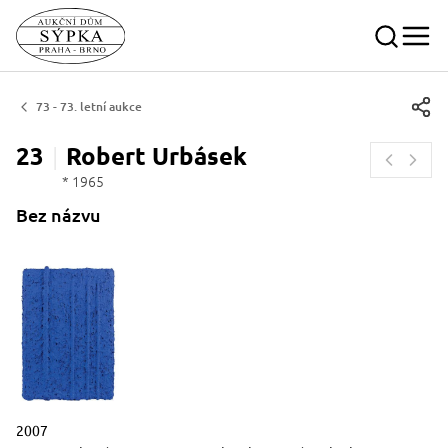
73 - 73. letní aukce
23
Robert
Urbásek
* 1965
Bez názvu
Popisek období vzniku slovy
2007