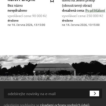
domu na Jelení příkop
Bez názvu
(oboustranný obraz)
nevydraženo
dosažená cena:
Po přihlášení
vyvolávací cena:
90 000 Kč
vyvolávací cena:
250 000 Kč
draženo
draženo
ne 14. června 2026, 13:15:00
ne 14. června 2026, 13:15:00
odesláním souhlasíte se
zásadami ochrany osobních údajů