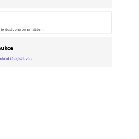
ů je dostupná
po přihlášení
.
 aukce
ukční řád
zjistit více