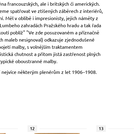
na francouzských, ale i britských či amerických.
eme spatřovat ve ztišených záběrech z interiérů,
. Měl v oblibě i impresionisty, jejich náměty z
v. Lumbeho zahradách Pražského hradu a tak řada
ákoutí poblíž" "Ve zde posuzovaném a příznačně
ch maleb nesignoval) odkazuje zjednodušené
pojetí malby, s volnějším traktamentem
istická chutnost a přitom jistá zastřenost plných
 typické oboustranné malby.
jí nejvíce některým plenérům z let 1906–1908.
12
13