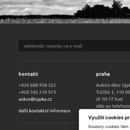
kontakt
praha
+420 608 958 322
Aukční dům Sýp
+420 542 210 973
Tržiště 3, 110 0
aukce@sypka.cz
út 10-17 hod
dále po telefon
další kontaktní informace
Využití cookies p
Soubory cookies Vám u