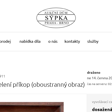
 prodej
nabídka díla
o nás
kontakty
služby
draženo
911
ne 14. června 2
lení příkop (oboustranný obraz)
čas na serveru:
02
vyvolávací c
dosažená