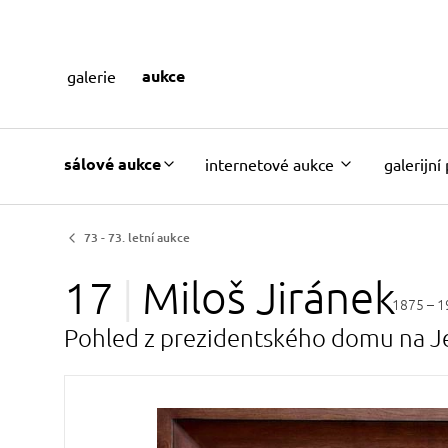
aukce
galerie
sálové aukce
internetové aukce
galerijní
73 - 73. letní aukce
17
Miloš
Jiránek
1875 – 1
Pohled z prezidentského domu na Je