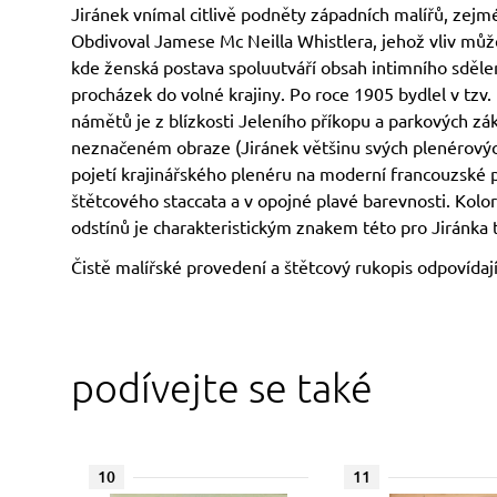
Jiránek vnímal citlivě podněty západních malířů, zejmé
Obdivoval Jamese Mc Neilla Whistlera, jehož vliv můž
kde ženská postava spoluutváří obsah intimního sdělení
procházek do volné krajiny. Po roce 1905 bydlel v tz
námětů je z blízkosti Jeleního příkopu a parkových z
neznačeném obraze (Jiránek většinu svých plenérový
pojetí krajinářského plenéru na moderní francouzské 
štětcového staccata a v opojné plavé barevnosti. Kolor
odstínů je charakteristickým znakem této pro Jiránka
Čistě malířské provedení a štětcový rukopis odpovída
podívejte se také
10
11