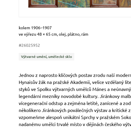
Popisek období vzniku slovy
kolem 1906–1907
Rozměry
Stručný popis předmětu
ve výřezu 48 × 65 cm, olej, plátno, rám
#26025952
Kategorie
Výtvarné umění, umělecké sklo
Jednou z naprosto klíčových postav zrodu naší modern
Hynaisův žák na pražské Akademii, velice vzdělaný lite
styků ve Spolku výtvarných umělců Mánes a neúnavný 
legendární mezníky novodobé kultury. Jiránkovy malb
vícegenerační odstup a zejména letité, zanícené a zod
několikero Jiránkových poválečných výstav a kritické 
vzpomeňme alespoň unikátní Sprchy v pražském Sokol
nadanému umělci trvalé místo v dějinách českého výtv