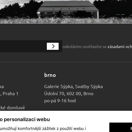
odesláním souhlasíte se
zásadami och
brno
ka
Galerie Sýpka, Svatby Sýpka
0, Praha 1
Údolní 70, 602 00, Brno
po-pá 9-16 hod
ické domluvě
ro personalizaci webu
možňují komfortnější zážitek z použití webu i