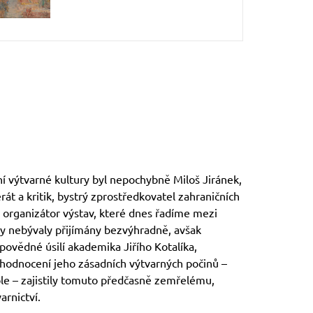
í výtvarné kultury byl nepochybně Miloš Jiránek,
rát a kritik, bystrý zprostředkovatel zahraničních
organizátor výstav, které dnes řadíme mezi
y nebývaly přijímány bezvýhradně, avšak
povědné úsilí akademika Jiřího Kotalíka,
zhodnocení jeho zásadních výtvarných počinů –
e – zajistily tomuto předčasně zemřelému,
arnictví.