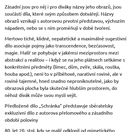
Zásadní jsou pro něj i pro diváky názvy jeho obrazů, jsou
součástí díla, které svým způsobem dotvářejí. Názvy
obrazů vznikají s autorovou prvotní představou, výchozím
nápadem, nebo se s ním proměňují v době tvoření.
Mertovo tiché, klidné, nepatetické a maximálně sugestivní
dílo asociuje pojmy jako transcendence, bezčasovost,
magie. Malíř se pohybuje v jakémsi meziprostoru mezi
abstrakcí a realitou – i když se na jeho plátnech setkáme s
konkrétními předměty (límec, dům, zvíře, skála, rouška,
houba apod.), není to v příběhové, narativní rovině, ale v
rovině tajemné, hned snadno neproniknutelné, jako by
obrazová plocha byla skutečně hlubším prostorem, do
něhož divák může svou myslí vejít.
Předložené dílo „Schránka“ představuje sběratelsky
exkluzivní dílo z autorova přelomového a zásadního
období poloviny
80. let 20. stol, kdy se malíř odklonil od mimetického