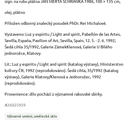
Rozměry
Stručný popis předmětu
sign. na rubu plátna JAN MERTA SCHRÁNKA 1986, 100 × 135 cm,
olej, plátno
Přiložen odborný znalecký posudek PhDr. Rei Michalové.
Vystaveno: Luz y espiritu / Light and spirit, Pabellón de las Artes,
Sevilla, Espaňa, Pavilion of Art, Sevilla, Spain, 12. 5. - 2. 6. 1992;
Šedá cihla 35/1992, Galerie ZámekKlenová, Galerie U Bílého
jednorožce, Klatovy.
Lit.: Luz y espiritu / Light and spirit (katalog výstavy), Ministerstvo
kultury ČR, 1992 (reprodukováno). Šedá cihla, 35/1992 (katalog
výstavy), Galerie Klatovy/Klenová a Jednorožec, 1992
(reprodukováno).
Provenience: dílo pochází z významné rakouské sbírky.
#26025959
Kategorie
Výtvarné umění, umělecké sklo