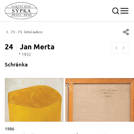
73 - 73. letní aukce
24
Jan
Merta
* 1952
Schránka
Popisek období vzniku slovy
1986