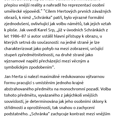
přepisu vnější reality a nahradil ho reprezentací osobní
umělecké výpovědi." "Cílem Mertových prvních závažných
obrazů, k nimž „Schránka“ patří, bylo výrazné formální
zjednodušení, ovlivňující jak volbu námětů, tak jejich vztah
k ploše. Jak uvedl Karel Srp, „již v úvodních Schránkách z
let 1986–87 si autor ustálil hlavní přístupy k obrazu, u
kterých setrvá do současnosti: na jedné straně je lze
charakterizovat jako pohyb na mezi zobrazení, určující
stupeň zpředmětnitelnosti, na druhé straně jako
významové napětí přecházející mezi věcným a
symbolickým zpodobením“.
Jan Merta si nalezl maximálně redukovanou výtvarnou
formu pracující s umístěním jednoho krajně
abstrahovaného předmětu na monochromní pozadí. Volba
tohoto předmětu, vyvázaného z jakýchkoli vnějších
souvislostí, je determinována jak jeho osobními sklony k
střídmosti a oproštěnosti, tak snahou o zachycení
podstatného. „Schránka“ zachycuje kontrast mezi vnějším