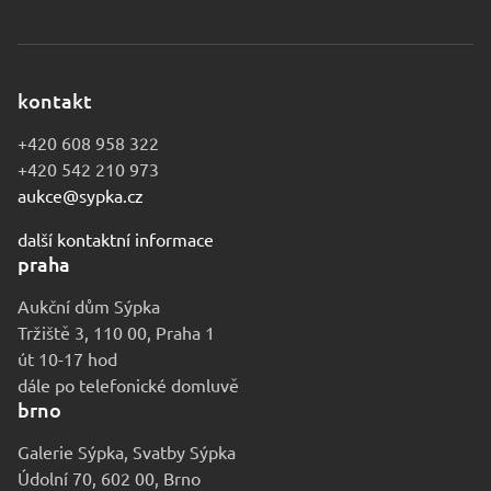
kontakt
+420 608 958 322
+420 542 210 973
aukce@sypka.cz
další kontaktní informace
praha
Aukční dům Sýpka
Tržiště 3, 110 00, Praha 1
út 10-17 hod
dále po telefonické domluvě
brno
Galerie Sýpka, Svatby Sýpka
Údolní 70, 602 00, Brno