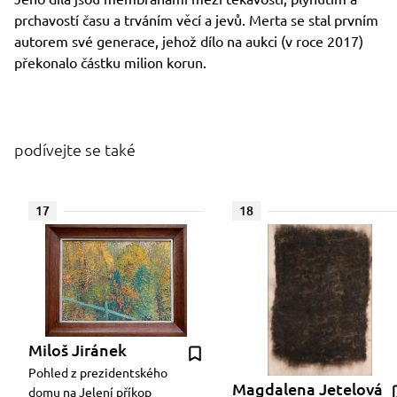
prchavostí času a trváním věcí a jevů. Merta se stal prvním
autorem své generace, jehož dílo na aukci (v roce 2017)
překonalo částku milion korun.
podívejte se také
17
18
Miloš Jiránek
Pohled z prezidentského
Magdalena Jetelová
domu na Jelení příkop