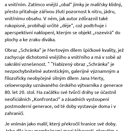
a vnitřním. Zatímco vnější „obal“ jímky je malířsky klidný,
přesto přitahuje zářivou žlutí pozornost k nitru, jádru,
vnitřnímu obsahu. V něm, jak autor zdůraznil také
rukopisně, probíhají určité „děje“, což podtrhuje i
aperspektivní naklopení, kterým se objekt „rozevírá“ do
plochy a ke zraku diváka.
Obraz „Schránka“ je Mertovým dílem špičkové kvality, jež
zachycuje dichotomii vnějšího a vnitřního a má v sobě až
sakrální vznešenost. " "Nabízený obraz „Schránka“ je
nezpochybnitelně autentickým, galerijně významným a
filozoficky neobyčejně silným dílem Jana Merty,
celoevropsky uznávaného českého výtvarníka z generace
80. let 20. stol. Na začátku své tvůrčí dráhy se účastnil
neoficiálních „Konfrontací“ a zásadních vystoupení
postmoderní generace, od té doby vystavuje doma i v
zahraničí.
Je vnímán jako malíř, který překročil hranice své doby.
Jeho díla jsou membránami mezi těkavostí, plynutím a