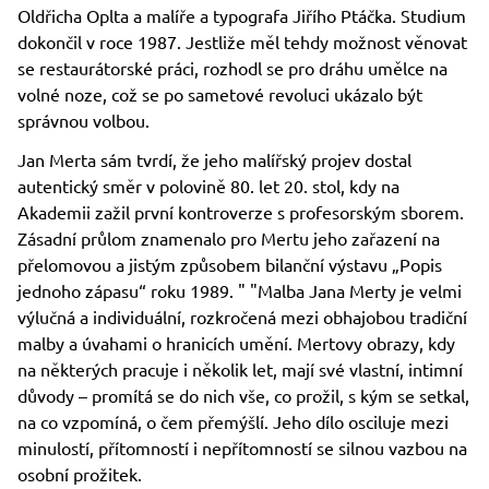
Oldřicha Oplta a malíře a typografa Jiřího Ptáčka. Studium
dokončil v roce 1987. Jestliže měl tehdy možnost věnovat
se restaurátorské práci, rozhodl se pro dráhu umělce na
volné noze, což se po sametové revoluci ukázalo být
správnou volbou.
Jan Merta sám tvrdí, že jeho malířský projev dostal
autentický směr v polovině 80. let 20. stol, kdy na
Akademii zažil první kontroverze s profesorským sborem.
Zásadní průlom znamenalo pro Mertu jeho zařazení na
přelomovou a jistým způsobem bilanční výstavu „Popis
jednoho zápasu“ roku 1989. " "Malba Jana Merty je velmi
výlučná a individuální, rozkročená mezi obhajobou tradiční
malby a úvahami o hranicích umění. Mertovy obrazy, kdy
na některých pracuje i několik let, mají své vlastní, intimní
důvody – promítá se do nich vše, co prožil, s kým se setkal,
na co vzpomíná, o čem přemýšlí. Jeho dílo osciluje mezi
minulostí, přítomností i nepřítomností se silnou vazbou na
osobní prožitek.