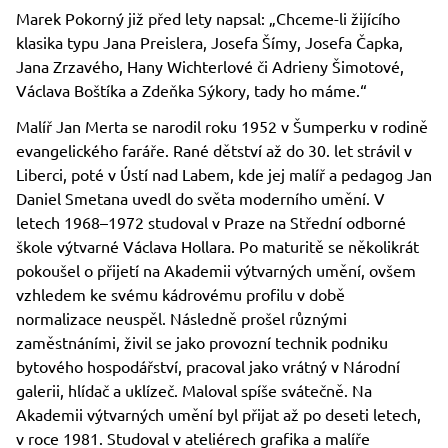
Marek Pokorný již před lety napsal: „Chceme-li žijícího
klasika typu Jana Preislera, Josefa Šímy, Josefa Čapka,
Jana Zrzavého, Hany Wichterlové či Adrieny Šimotové,
Václava Boštíka a Zdeňka Sýkory, tady ho máme.“
Malíř Jan Merta se narodil roku 1952 v Šumperku v rodině
evangelického faráře. Rané dětství až do 30. let strávil v
Liberci, poté v Ústí nad Labem, kde jej malíř a pedagog Jan
Daniel Smetana uvedl do světa moderního umění. V
letech 1968–1972 studoval v Praze na Střední odborné
škole výtvarné Václava Hollara. Po maturitě se několikrát
pokoušel o přijetí na Akademii výtvarných umění, ovšem
vzhledem ke svému kádrovému profilu v době
normalizace neuspěl. Následně prošel různými
zaměstnáními, živil se jako provozní technik podniku
bytového hospodářství, pracoval jako vrátný v Národní
galerii, hlídač a uklízeč. Maloval spíše svátečně. Na
Akademii výtvarných umění byl přijat až po deseti letech,
v roce 1981. Studoval v ateliérech grafika a malíře