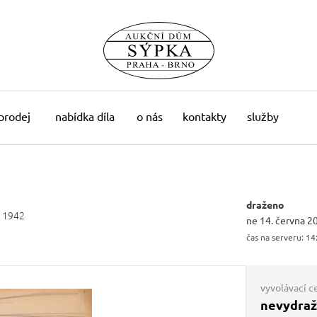
 prodej
nabídka díla
o nás
kontakty
služby
draženo
 1942
ne 14. června 2
čas na serveru:
14
vyvolávací c
nevydra