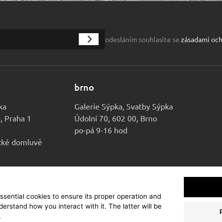
odesláním souhlasíte se
zásadami och
brno
ka
Galerie Sýpka, Svatby Sýpka
0, Praha 1
Údolní 70, 602 00, Brno
po-pá 9-16 hod
ické domluvě
essential cookies to ensure its proper operation and
kční dům Sýpka
derstand how you interact with it. The latter will be
Ochrana osobních údajů
Cookies
Nastavení cookies
.