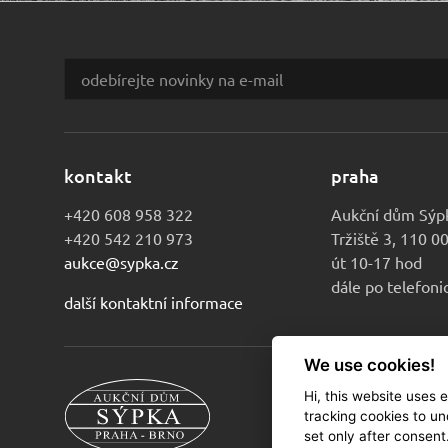
kontakt
praha
+420 608 958 322
Aukční dům Sýp
+420 542 210 973
Tržiště 3, 110 0
aukce@sypka.cz
út 10-17 hod
dále po telefon
další kontaktní informace
We use cookies!
Hi, this website uses 
© 2010-2026 Au
tracking cookies to un
set only after consent