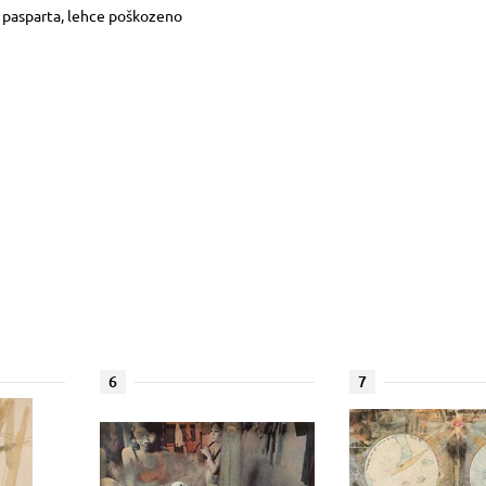
, pasparta, lehce poškozeno
6
7