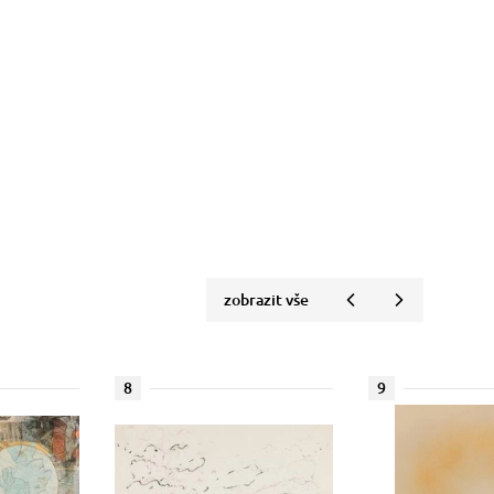
zobrazit vše
8
9