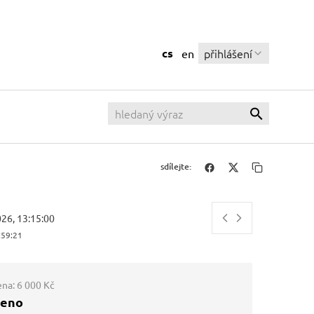
cs
přihlášení
en
sdílejte:
026, 13:15:00
:59:22
ena:
6 000 Kč
ženo