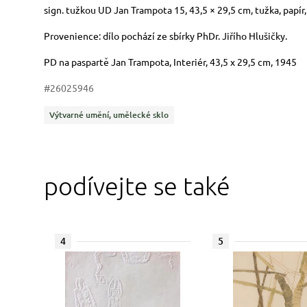
Rozměry
Stručný popis předmětu
sign. tužkou UD Jan Trampota 15, 43,5 × 29,5 cm, tužka, papír
Provenience: dílo pochází ze sbírky PhDr. Jiřího Hlušičky.
PD na paspartě Jan Trampota, Interiér, 43,5 x 29,5 cm, 1945
#26025946
Kategorie
Výtvarné umění, umělecké sklo
podívejte se také
4
5