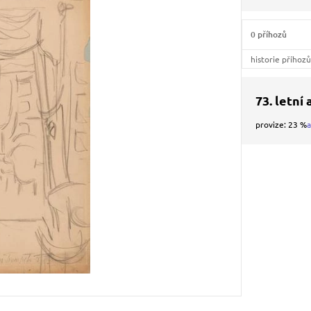
0 příhozů
historie příhoz
73. letní
provize: 23 %
a