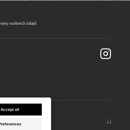
rany osobních údajů
Accept all
/
* sinfin.digi
/
Preferences