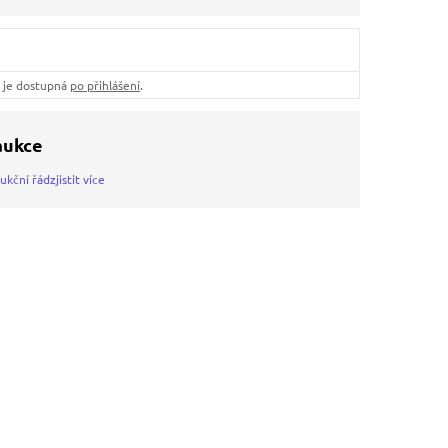
ů je dostupná
po přihlášení
.
 aukce
ukční řád
zjistit více