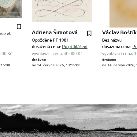
Adriena Šimotová
Václav Boštík
nce et
Opožděné PF 1981
Bez názvu
dosažená cena:
Po přihlášení
dosažená cena:
Po
000 Kč
vyvolávací cena:
30 000 Kč
vyvolávací cena:
3
draženo
draženo
:15:00
ne 14. června 2026, 13:15:00
ne 14. června 2026, 