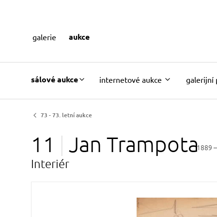
aukce
galerie
sálové aukce
internetové aukce
galerijní
73 - 73. letní aukce
11
Jan
Trampota
1889 –
Interiér