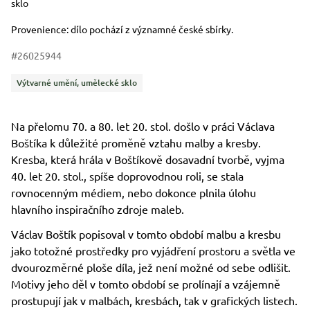
sklo
Provenience: dílo pochází z významné české sbírky.
#26025944
Kategorie
Výtvarné umění, umělecké sklo
Na přelomu 70. a 80. let 20. stol. došlo v práci Václava
Boštíka k důležité proměně vztahu malby a kresby.
Kresba, která hrála v Boštíkově dosavadní tvorbě, vyjma
40. let 20. stol., spíše doprovodnou roli, se stala
rovnocenným médiem, nebo dokonce plnila úlohu
hlavního inspiračního zdroje maleb.
Václav Boštík popisoval v tomto období malbu a kresbu
jako totožné prostředky pro vyjádření prostoru a světla ve
dvourozměrné ploše díla, jež není možné od sebe odlišit.
Motivy jeho děl v tomto období se prolínají a vzájemně
prostupují jak v malbách, kresbách, tak v grafických listech.