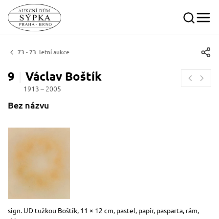
73 - 73. letní aukce
9
Václav
Boštík
1913 – 2005
Bez názvu
Rozměry
Stručný popis předmětu
sign. UD tužkou Boštík, 11 × 12 cm, pastel, papír, pasparta, rám,