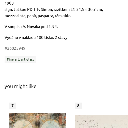
Description of the period of creation in words
1908
Dimensions
Short item description
sign. tužkou PD T. F. Šimon, razítkem LN 34,5 × 30,7 cm,
mezzotinta, papír, pasparta, rám, sklo
V soupisu A. Nováka pod č. 94.
Vydáno v nákladu 100 tisků. 2 stavy.
#26025949
Categories
Fine art, art glass
you might like
7
8