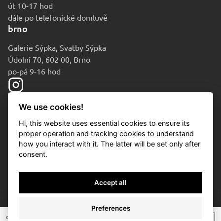
út 10-17 hod
dále po telefonické domluvě
brno
Galerie Sýpka, Svatby Sýpka
Údolní 70, 602 00, Brno
po-pá 9-16 hod
We use cookies!
Hi, this website uses essential cookies to ensure its
proper operation and tracking cookies to understand
how you interact with it. The latter will be set only after
consent.
© 2010-2026 Aukční dům Sýpka
Accept all
Ochrana osobních údajů
Cookies
Preferences
Nastavení cookies
dosažená cena:
/
* si
/