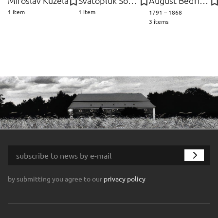
Miroslav Kužela
Svatopluk Souček
August Bedřich Piepenhagen
1 item
1 item
1791 – 1868
3 items
by submitting you agree to our
privacy policy