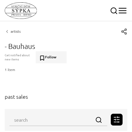
artists
- Bauhaus
Get notified about
Follow
new items
1 item
past sales