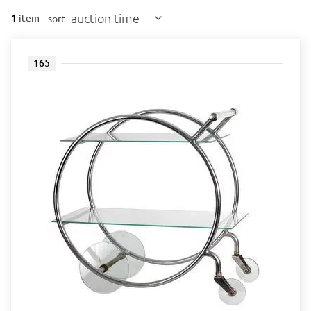
auction time
1
item
sort
165