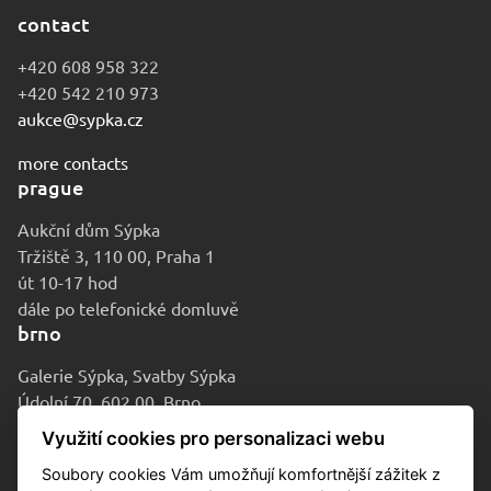
contact
+420 608 958 322
+420 542 210 973
aukce@sypka.cz
more contacts
prague
Aukční dům Sýpka
Tržiště 3, 110 00, Praha 1
út 10-17 hod
dále po telefonické domluvě
brno
Galerie Sýpka, Svatby Sýpka
Údolní 70, 602 00, Brno
po-pá 9-16 hod
Využití cookies pro personalizaci webu
Soubory cookies Vám umožňují komfortnější zážitek z