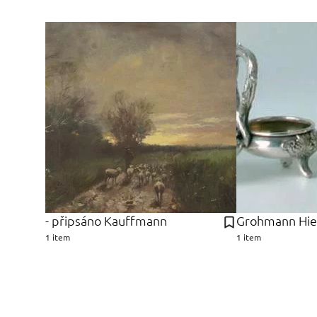
- připsáno Kauffmann
Grohmann Hi
1 item
1 item