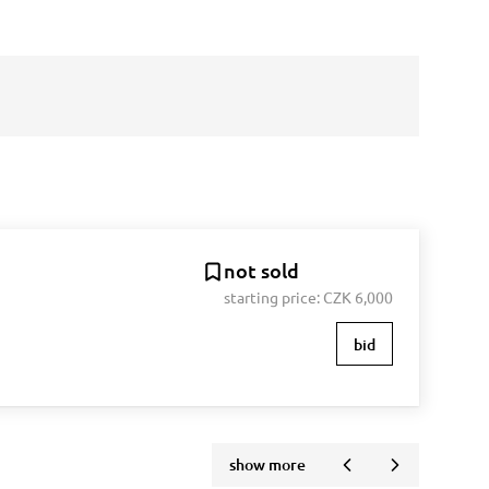
not sold
starting price:
CZK 6,000
bid
show more