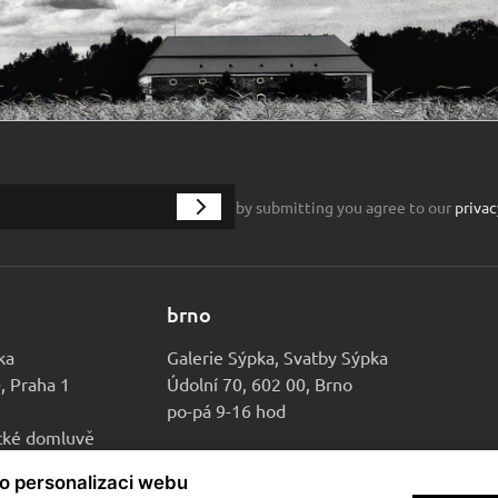
by submitting you agree to our
privac
brno
ka
Galerie Sýpka, Svatby Sýpka
0, Praha 1
Údolní 70, 602 00, Brno
po-pá 9-16 hod
ické domluvě
ro personalizaci webu