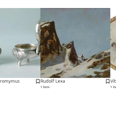
eromymus
Rudolf Lexa
Ví
1 item
1 i