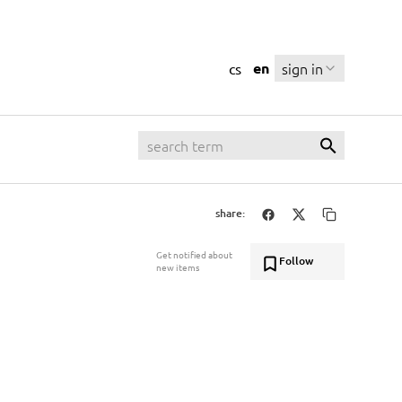
en
sign in
cs
share:
Get notified about
Follow
new items