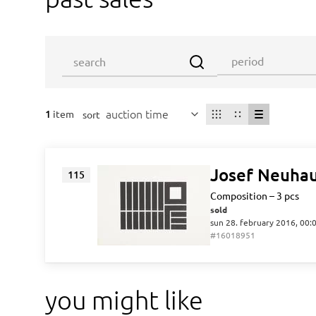
auction time
1
item
sort
Josef Neuha
115
Composition – 3 pcs
sold
sun 28. february 2016, 00:
#16018951
you might like