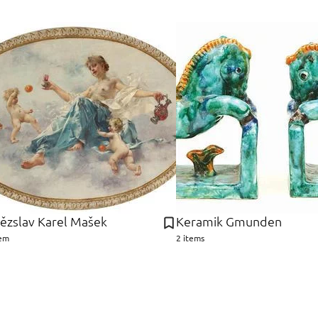
tězslav Karel Mašek
Keramik Gmunden
tem
2 items