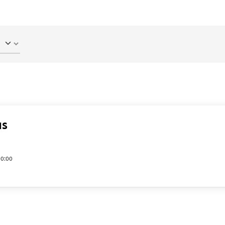
us
00:00