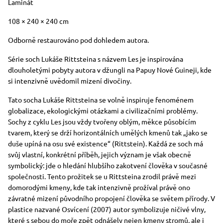
Technika
Laminát
Rozměry
108 × 240 × 240 cm
Stručný popis předmětu
Odborně restaurováno pod dohledem autora.
Série soch Lukáše Rittsteina s názvem Les je inspirována
dlouholetými pobyty autora v džungli na Papuy Nové Guineji, kde
si intenzivně uvědomil mizení divočiny.
Tato socha Lukáše Rittsteina se volně inspiruje fenoménem
globalizace, ekologickými otázkami a civilizačními problémy.
Sochy z cyklu Les jsou vždy tvořeny oblým, měkce působícím
tvarem, který se drží horizontálních umělých kmenů tak „jako se
duše upíná na osu své existence“ (Rittstein). Každá ze soch má
svůj vlastní, konkrétní příběh, jejich význam je však obecně
symbolický: jde o hledání hlubšího zakotvení člověka v současné
společnosti. Tento prožitek se u Rittsteina zrodil právě mezi
domorodými kmeny, kde tak intenzivně prožíval právě ono
závratné mizení původního propojení člověka se světem přírody. V
plastice nazvané Osvícení (2007) autor symbolizuje ničivé vlny,
které s sebou do moře zpět odnášely nejen kmeny stromů, ale i