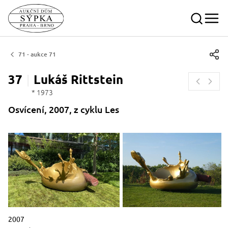
71 - aukce 71
37
Lukáš
Rittstein
* 1973
Osvícení, 2007, z cyklu Les
Popisek období vzniku slovy
2007